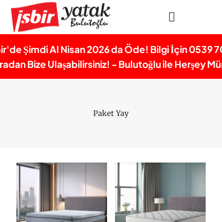
bir'de Şimdi Al Nisan 2026 da Öde! Bilgi İçin 0539 7
dan Bize Ulaşabilirsiniz! - Bulutoğlu ile Herşey 
Paket Yay