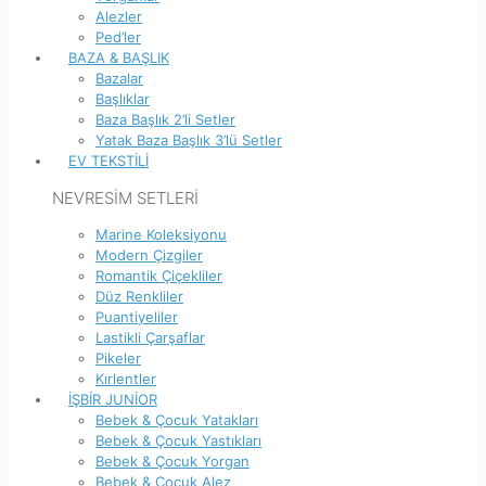
Alezler
Ped’ler
BAZA & BAŞLIK
Bazalar
Başlıklar
Baza Başlık 2’li Setler
Yatak Baza Başlık 3’lü Setler
EV TEKSTİLİ
NEVRESİM SETLERİ
Marine Koleksiyonu
Modern Çizgiler
Romantik Çiçekliler
Düz Renkliler
Puantiyeliler
Lastikli Çarşaflar
Pikeler
Kırlentler
İŞBİR JUNİOR
Bebek & Çocuk Yatakları
Bebek & Çocuk Yastıkları
Bebek & Çocuk Yorgan
Bebek & Çocuk Alez