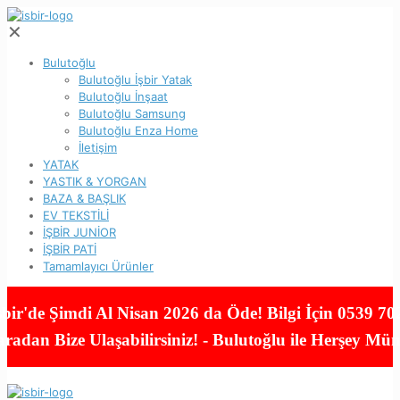
✕
Bulutoğlu
Bulutoğlu İşbir Yatak
Bulutoğlu İnşaat
Bulutoğlu Samsung
Bulutoğlu Enza Home
İletişim
YATAK
YASTIK & YORGAN
BAZA & BAŞLIK
EV TEKSTİLİ
İŞBİR JUNİOR
İŞBİR PATİ
Tamamlayıcı Ürünler
şbir'de Şimdi Al Nisan 2026 da Öde! Bilgi İçin 0539 70
adan Bize Ulaşabilirsiniz! - Bulutoğlu ile Herşey M