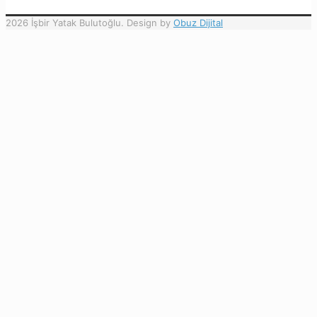
2026 İşbir Yatak Bulutoğlu. Design by
Obuz Dijital