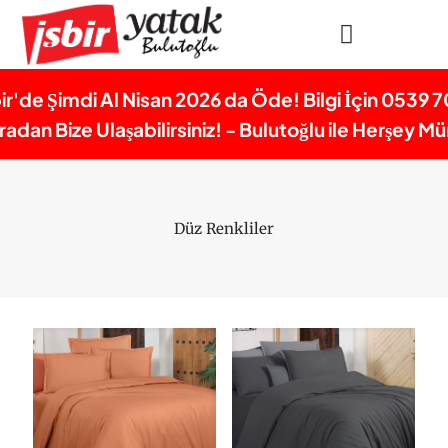
bir'de Şimdi Al Nisan 2026 da Öde! Bilgi İçin 0539 7
dan Bize Ulaşabilirsiniz! - Bulutoğlu ile Herşey 
Düz Renkliler